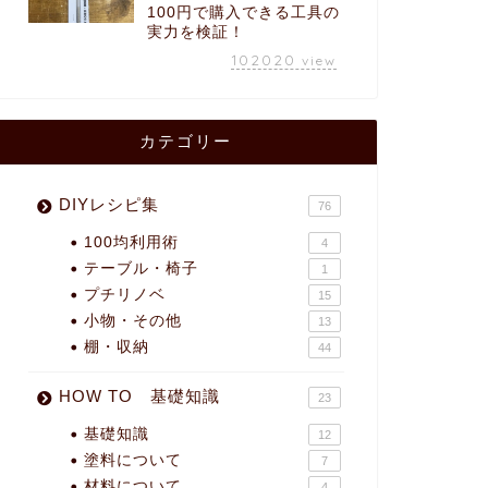
100円で購入できる工具の
実力を検証！
102020
view
カテゴリー
DIYレシピ集
76
100均利用術
4
テーブル・椅子
1
プチリノベ
15
小物・その他
13
棚・収納
44
HOW TO 基礎知識
23
基礎知識
12
塗料について
7
材料について
4