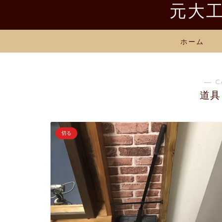
元大工
ホーム
― C
道具
切る