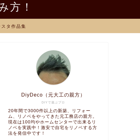
しみ方！
ンスタ作品集
DiyDeco（元大工の親方）
DIYで遊ぶプロ
20年間で3000件以上の新築、リフォー
ム、リノベをやってきた元工務店の親方。
現在は100均やホームセンターで出来るリ
ノベを実践中！激安で自宅をリノベする方
法を発信中です！