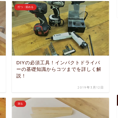
打つ・留める
DIYの必須工具！インパクトドライバ
ーの基礎知識からコツまでを詳しく解
説！
日
2019年3月12日
測る