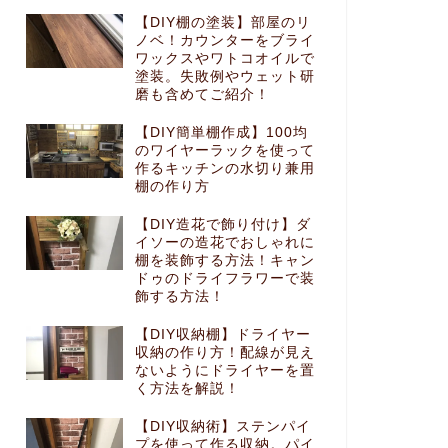
【DIY棚の塗装】部屋のリ
ノベ！カウンターをブライ
ワックスやワトコオイルで
塗装。失敗例やウェット研
磨も含めてご紹介！
【DIY簡単棚作成】100均
のワイヤーラックを使って
作るキッチンの水切り兼用
棚の作り方
【DIY造花で飾り付け】ダ
イソーの造花でおしゃれに
棚を装飾する方法！キャン
ドゥのドライフラワーで装
飾する方法！
【DIY収納棚】ドライヤー
収納の作り方！配線が見え
ないようにドライヤーを置
く方法を解説！
【DIY収納術】ステンパイ
プを使って作る収納。パイ