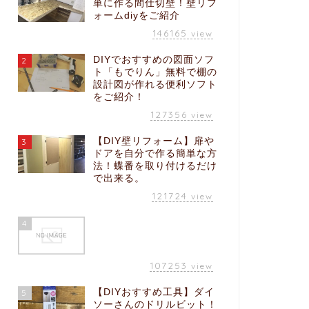
単に作る間仕切壁！壁リフ
ォームdiyをご紹介
146165
view
DIYでおすすめの図面ソフ
2
ト「もでりん」無料で棚の
設計図が作れる便利ソフト
をご紹介！
127356
view
【DIY壁リフォーム】扉や
3
ドアを自分で作る簡単な方
法！蝶番を取り付けるだけ
で出来る。
121724
view
4
107253
view
【DIYおすすめ工具】ダイ
5
ソーさんのドリルビット！