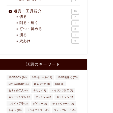
道具・工具紹介
10
切る
2
削る・磨く
1
打つ・留める
3
測る
1
穴あけ
3
話題のキーワード
100均BOX
(14)
100均シール
(11)
100均利用術
(55)
DIYFACTORY
(1)
DIYパーツ
(8)
MDF
(8)
おすすめ工具
(4)
すのこ
(13)
エイジング加工
(7)
カラーサンプル
(3)
キッチン
(40)
ステンシル
(3)
スライド丁番
(2)
ダイソー
(1)
ディアウォール
(4)
トイレ
(13)
ドライフラワー
(2)
フォトフレーム
(5)