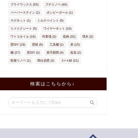
ブライワックス
(55)
プチリノベ
(40)
ペーパーステイン
(1)
ボンビーガール
(1)
マグネット
(1)
ミルクペイント
(5)
リメイクシート
(5)
ワイヤーネット
(10)
ワトコオイル
(19)
作業場
(2)
収納
(32)
埋木
(2)
壁DIY
(19)
壁紙
(6)
工具棚
(1)
扉
(15)
棚
(27)
窓DIY
(2)
英字新聞
(4)
造花
(2)
部屋リノベ
(1)
間仕切壁
(2)
２×４材
(21)
検索はこちらから↓