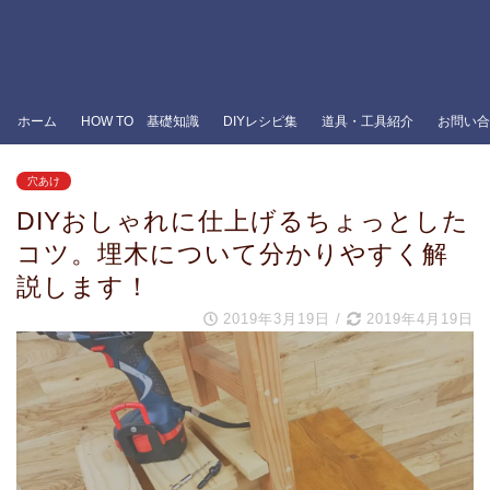
ホーム
HOW TO 基礎知識
DIYレシピ集
道具・工具紹介
お問い合
穴あけ
DIYおしゃれに仕上げるちょっとした
コツ。埋木について分かりやすく解
説します！
2019年3月19日
/
2019年4月19日