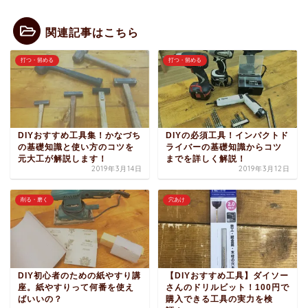
関連記事はこちら
打つ・留める
打つ・留める
DIYおすすめ工具集！かなづち
DIYの必須工具！インパクトド
の基礎知識と使い方のコツを
ライバーの基礎知識からコツ
元大工が解説します！
までを詳しく解説！
2019年3月14日
2019年3月12日
削る・磨く
穴あけ
DIY初心者のための紙やすり講
【DIYおすすめ工具】ダイソー
座。紙やすりって何番を使え
さんのドリルビット！100円で
ばいいの？
購入できる工具の実力を検