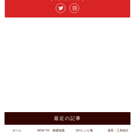
最近の記事
ホーム
HOW TO 基礎知識
DIYレシピ集
道具・工具紹介
【DIY棚の塗装】部屋のリノベ！カ