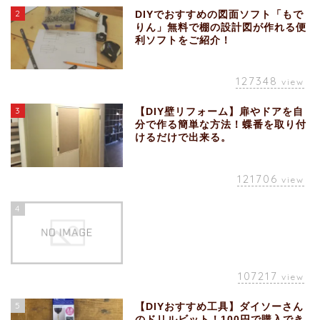
2
DIYでおすすめの図面ソフト「もで
りん」無料で棚の設計図が作れる便
利ソフトをご紹介！
127348
view
3
【DIY壁リフォーム】扉やドアを自
分で作る簡単な方法！蝶番を取り付
けるだけで出来る。
121706
view
4
107217
view
5
【DIYおすすめ工具】ダイソーさん
のドリルビット！100円で購入でき