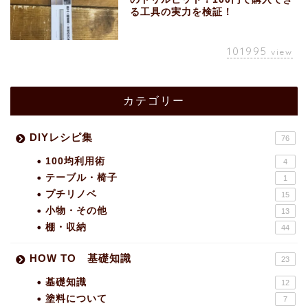
る工具の実力を検証！
101995
view
カテゴリー
DIYレシピ集
76
100均利用術
4
テーブル・椅子
1
プチリノベ
15
小物・その他
13
棚・収納
44
HOW TO 基礎知識
23
基礎知識
12
塗料について
7