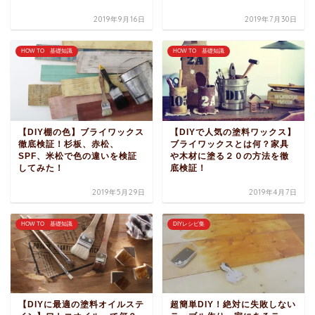
2019年9月16日
2019年7月30日
HOW TO 基礎知識
HOW TO 基礎知識
【DIY棚の色】ブライワックス
【DIYで人気の塗料ワックス】
徹底検証！杉板、赤松、
ブライワックスとは何？家具
SPF、米松で色の違いを検証
や木材に塗る２０の方法を徹
してみた！
底検証！
2019年5月29日
2019年4月7日
HOW TO 基礎知識
DIYレシピ集
【DIYに最適の塗料オイルステ
超簡単DIY！絶対に失敗しない