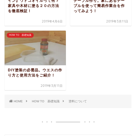
イン】ワトコオイルって何？
テーブル作り。家にあるテー
家具や木材に塗る２０の方法
ブルを使って簡易作業台を作
を徹底検証！
ってみよう！
2019年4月6日
2019年3月11日
HOW TO 基礎知識
DIY塗装の必需品。ウエスの作
り方と使用方法をご紹介！
2019年3月11日
HOME
HOW TO 基礎知識
塗料について