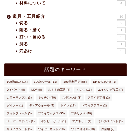
材料について
4
道具・工具紹介
10
切る
2
削る・磨く
1
打つ・留める
3
測る
1
穴あけ
3
話題のキーワード
100均BOX
(14)
100均シール
(11)
100均利用術
(55)
DIYFACTORY
(1)
DIYパーツ
(8)
MDF
(8)
おすすめ工具
(4)
すのこ
(13)
エイジング加工
(7)
カラーサンプル
(3)
キッチン
(40)
ステンシル
(3)
スライド丁番
(2)
ダイソー
(1)
ディアウォール
(4)
トイレ
(13)
ドライフラワー
(2)
フォトフレーム
(5)
ブライワックス
(55)
プチリノベ
(40)
ペーパーステイン
(1)
ボンビーガール
(1)
マグネット
(1)
ミルクペイント
(5)
リメイクシート
(5)
ワイヤーネット
(10)
ワトコオイル
(19)
作業場
(2)