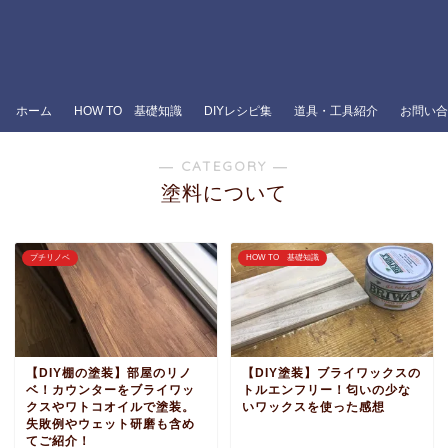
ホーム
HOW TO 基礎知識
DIYレシピ集
道具・工具紹介
お問い合
― CATEGORY ―
塗料について
プチリノベ
HOW TO 基礎知識
【DIY棚の塗装】部屋のリノ
【DIY塗装】ブライワックスの
ベ！カウンターをブライワッ
トルエンフリー！匂いの少な
クスやワトコオイルで塗装。
いワックスを使った感想
失敗例やウェット研磨も含め
てご紹介！