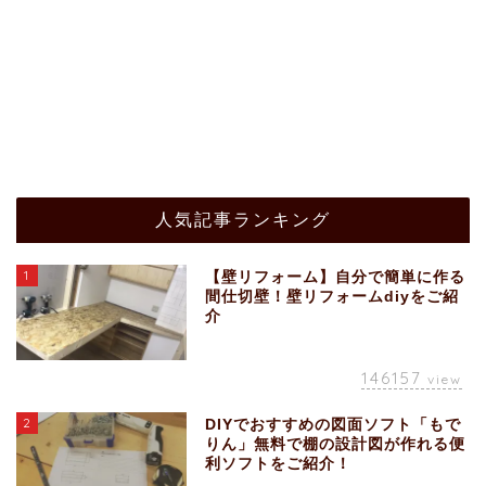
人気記事ランキング
1
【壁リフォーム】自分で簡単に作る
間仕切壁！壁リフォームdiyをご紹
介
146157
view
2
DIYでおすすめの図面ソフト「もで
りん」無料で棚の設計図が作れる便
利ソフトをご紹介！