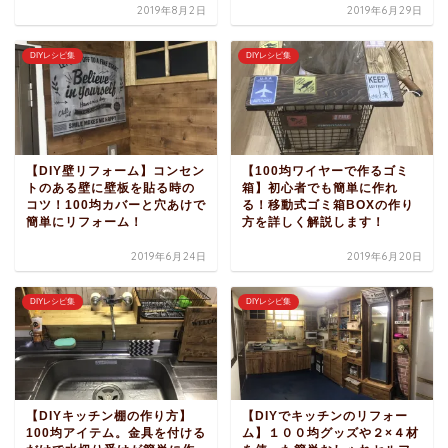
2019年8月2日
2019年6月29日
DIYレシピ集
DIYレシピ集
【DIY壁リフォーム】コンセン
【100均ワイヤーで作るゴミ
トのある壁に壁板を貼る時の
箱】初心者でも簡単に作れ
コツ！100均カバーと穴あけで
る！移動式ゴミ箱BOXの作り
簡単にリフォーム！
方を詳しく解説します！
2019年6月24日
2019年6月20日
DIYレシピ集
DIYレシピ集
【DIYキッチン棚の作り方】
【DIYでキッチンのリフォー
100均アイテム。金具を付ける
ム】１００均グッズや２×４材