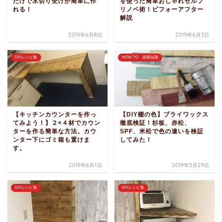
だけで水切り受けが簡単に作
を使った簡単おしゃれセルフ
れる！
リノベ術！ビフォーアフター
解説
2019年6月8日
2019年6月3日
DIYレシピ集
HOW TO 基礎知識
【キッチンカウンターを作っ
【DIY棚の色】ブライワックス
てみよう！】２×４材でカウン
徹底検証！杉板、赤松、
ターを作る簡単な方法。カウ
SPF、米松で色の違いを検証
ンター下にゴミ箱も置けま
してみた！
す。
2019年6月1日
2019年5月29日
DIYレシピ集
DIYレシピ集