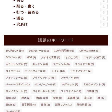
切る
2
削る・磨く
1
打つ・留める
3
測る
1
穴あけ
3
話題のキーワード
100均BOX
(14)
100均シール
(11)
100均利用術
(55)
DIYFACTORY
(1)
DIYパーツ
(8)
MDF
(8)
おすすめ工具
(4)
すのこ
(13)
エイジング加工
(7)
カラーサンプル
(3)
キッチン
(40)
ステンシル
(3)
スライド丁番
(2)
ダイソー
(1)
ディアウォール
(4)
トイレ
(13)
ドライフラワー
(2)
フォトフレーム
(5)
ブライワックス
(55)
プチリノベ
(40)
ペーパーステイン
(1)
ボンビーガール
(1)
マグネット
(1)
ミルクペイント
(5)
リメイクシート
(5)
ワイヤーネット
(10)
ワトコオイル
(19)
作業場
(2)
収納
(32)
埋木
(2)
壁DIY
(19)
壁紙
(6)
工具棚
(1)
扉
(15)
棚
(27)
窓DIY
(2)
英字新聞
(4)
造花
(2)
部屋リノベ
(1)
間仕切壁
(2)
２×４材
(21)