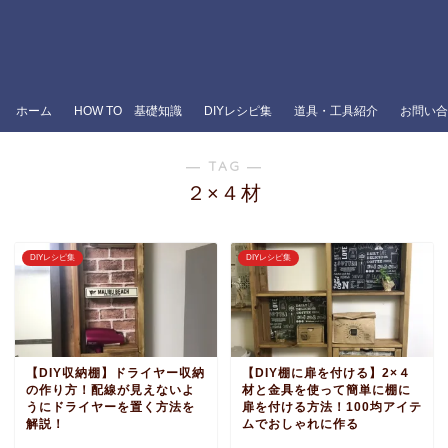
ホーム
HOW TO 基礎知識
DIYレシピ集
道具・工具紹介
お問い合
― TAG ―
２×４材
DIYレシピ集
DIYレシピ集
【DIY収納棚】ドライヤー収納
【DIY棚に扉を付ける】2×４
の作り方！配線が見えないよ
材と金具を使って簡単に棚に
うにドライヤーを置く方法を
扉を付ける方法！100均アイテ
解説！
ムでおしゃれに作る