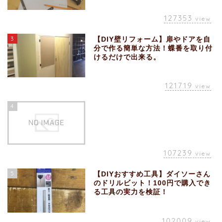
127353
view
3
【DIY壁リフォーム】扉やドアを自
分で作る簡単な方法！蝶番を取り付
けるだけで出来る。
121719
view
4
107239
view
5
【DIYおすすめ工具】ダイソーさん
のドリルビット！100円で購入でき
る工具の実力を検証！
102009
view