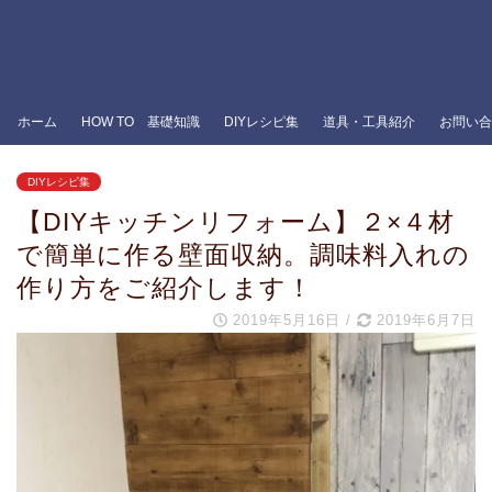
ホーム
HOW TO 基礎知識
DIYレシピ集
道具・工具紹介
お問い合
DIYレシピ集
【DIYキッチンリフォーム】２×４材
で簡単に作る壁面収納。調味料入れの
作り方をご紹介します！
2019年5月16日
/
2019年6月7日