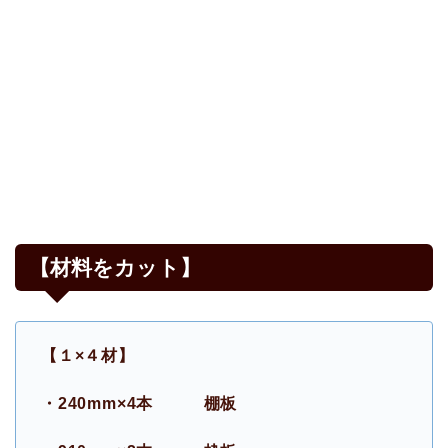
【材料をカット】
【１×４材】
・240mm×4本 棚板