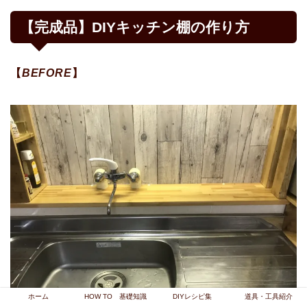
【完成品】DIYキッチン棚の作り方
【
BEFORE
】
ホーム
HOW TO 基礎知識
DIYレシピ集
道具・工具紹介