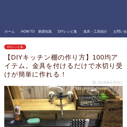
ホーム
HOW TO 基礎知識
DIYレシピ集
道具・工具紹介
お問い合
DIYレシピ集
【DIYキッチン棚の作り方】100均ア
イテム。金具を付けるだけで水切り受
けが簡単に作れる！
2019年6月8日