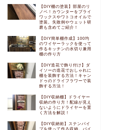
【DIY棚の塗装】部屋のリ
ノベ！カウンターをブライ
ワックスやワトコオイルで
塗装。失敗例やウェット研
磨も含めてご紹介！
【DIY簡単棚作成】100均
のワイヤーラックを使って
作るキッチンの水切り兼用
棚の作り方
【DIY造花で飾り付け】ダ
イソーの造花でおしゃれに
棚を装飾する方法！キャン
ドゥのドライフラワーで装
飾する方法！
【DIY収納棚】ドライヤー
収納の作り方！配線が見え
ないようにドライヤーを置
く方法を解説！
【DIY収納術】ステンパイ
プを使って作る収納。パイ