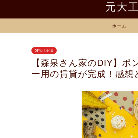
元大工
ホーム
DIYレシピ集
【森泉さん家のDIY】
ー用の賃貸が完成！感想