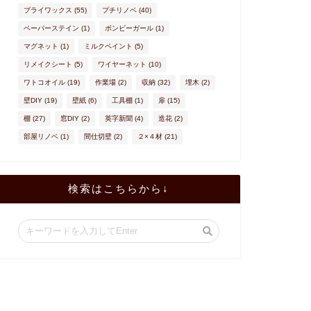
ブライワックス
(55)
プチリノベ
(40)
ペーパーステイン
(1)
ボンビーガール
(1)
マグネット
(1)
ミルクペイント
(5)
リメイクシート
(5)
ワイヤーネット
(10)
ワトコオイル
(19)
作業場
(2)
収納
(32)
埋木
(2)
壁DIY
(19)
壁紙
(6)
工具棚
(1)
扉
(15)
棚
(27)
窓DIY
(2)
英字新聞
(4)
造花
(2)
部屋リノベ
(1)
間仕切壁
(2)
２×４材
(21)
検索はこちらから↓