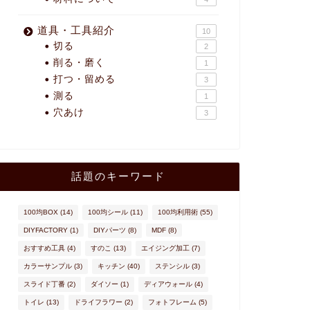
道具・工具紹介
10
切る
2
削る・磨く
1
打つ・留める
3
測る
1
穴あけ
3
話題のキーワード
100均BOX
(14)
100均シール
(11)
100均利用術
(55)
DIYFACTORY
(1)
DIYパーツ
(8)
MDF
(8)
おすすめ工具
(4)
すのこ
(13)
エイジング加工
(7)
カラーサンプル
(3)
キッチン
(40)
ステンシル
(3)
スライド丁番
(2)
ダイソー
(1)
ディアウォール
(4)
トイレ
(13)
ドライフラワー
(2)
フォトフレーム
(5)