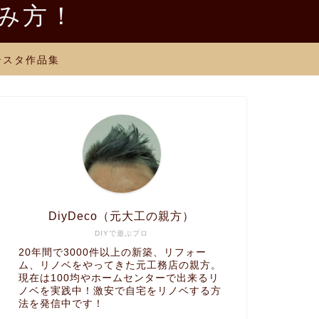
しみ方！
ンスタ作品集
DiyDeco（元大工の親方）
DIYで遊ぶプロ
20年間で3000件以上の新築、リフォー
ム、リノベをやってきた元工務店の親方。
現在は100均やホームセンターで出来るリ
ノベを実践中！激安で自宅をリノベする方
法を発信中です！