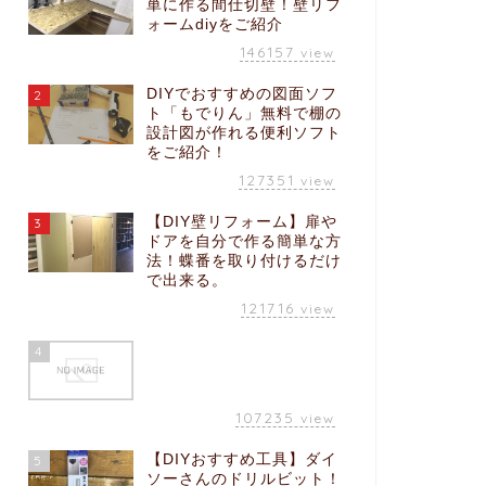
単に作る間仕切壁！壁リフ
ォームdiyをご紹介
146157
view
DIYでおすすめの図面ソフ
2
ト「もでりん」無料で棚の
設計図が作れる便利ソフト
をご紹介！
127351
view
【DIY壁リフォーム】扉や
3
ドアを自分で作る簡単な方
法！蝶番を取り付けるだけ
で出来る。
121716
view
4
107235
view
【DIYおすすめ工具】ダイ
5
ソーさんのドリルビット！