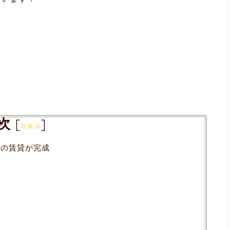
次
[
]
非表示
ーの賃貸が完成