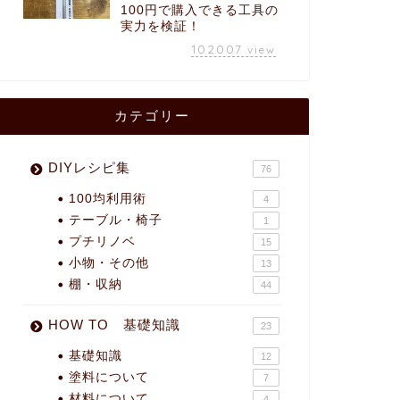
100円で購入できる工具の
実力を検証！
102007
view
カテゴリー
DIYレシピ集
76
100均利用術
4
テーブル・椅子
1
プチリノベ
15
小物・その他
13
棚・収納
44
HOW TO 基礎知識
23
基礎知識
12
塗料について
7
材料について
4