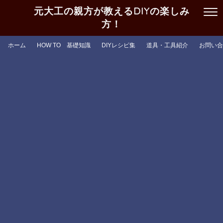
元大工の親方が教えるDIYの楽しみ
方！
ホーム
HOW TO 基礎知識
DIYレシピ集
道具・工具紹介
お問い合