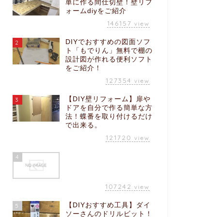
単に作る間仕切壁！壁リフ
ォームdiyをご紹介
146157
view
DIYでおすすめの図面ソフ
2
ト「もでりん」無料で棚の
設計図が作れる便利ソフト
をご紹介！
127354
view
【DIY壁リフォーム】扉や
3
ドアを自分で作る簡単な方
法！蝶番を取り付けるだけ
で出来る。
121720
view
4
107242
view
【DIYおすすめ工具】ダイ
5
ソーさんのドリルビット！