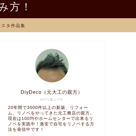
しみ方！
ンスタ作品集
DiyDeco（元大工の親方）
DIYで遊ぶプロ
20年間で3000件以上の新築、リフォー
ム、リノベをやってきた元工務店の親方。
現在は100均やホームセンターで出来るリ
ノベを実践中！激安で自宅をリノベする方
法を発信中です！