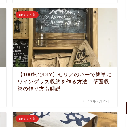
DIYレシピ集
【100均でDIY】セリアのバーで簡単に
ワイングラス収納を作る方法！壁面収
納の作り方も解説
日
2019年7月22日
DIYレシピ集