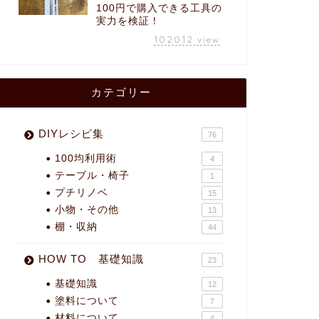
100円で購入できる工具の
実力を検証！
102012
view
カテゴリー
DIYレシピ集
76
100均利用術
4
テーブル・椅子
1
プチリノベ
15
小物・その他
13
棚・収納
44
HOW TO 基礎知識
23
基礎知識
12
塗料について
7
材料について
4