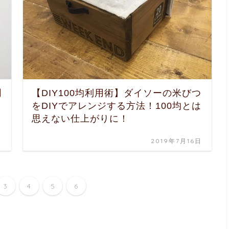
聞
【DIY100均利用術】ダイソーの米びつ
をDIYでアレンジする方法！100均とは
思えない仕上がりに！
日
2019年7月16日
3
4
5
6