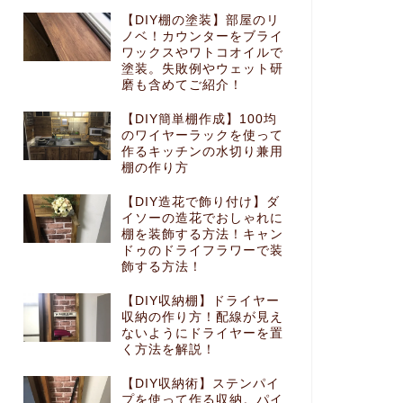
【DIY棚の塗装】部屋のリ
ノベ！カウンターをブライ
ワックスやワトコオイルで
塗装。失敗例やウェット研
磨も含めてご紹介！
【DIY簡単棚作成】100均
のワイヤーラックを使って
作るキッチンの水切り兼用
棚の作り方
【DIY造花で飾り付け】ダ
イソーの造花でおしゃれに
棚を装飾する方法！キャン
ドゥのドライフラワーで装
飾する方法！
【DIY収納棚】ドライヤー
収納の作り方！配線が見え
ないようにドライヤーを置
く方法を解説！
【DIY収納術】ステンパイ
プを使って作る収納。パイ