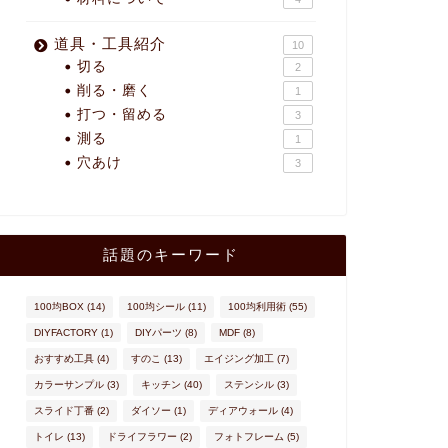
道具・工具紹介
10
切る
2
削る・磨く
1
打つ・留める
3
測る
1
穴あけ
3
話題のキーワード
100均BOX
(14)
100均シール
(11)
100均利用術
(55)
DIYFACTORY
(1)
DIYパーツ
(8)
MDF
(8)
おすすめ工具
(4)
すのこ
(13)
エイジング加工
(7)
カラーサンプル
(3)
キッチン
(40)
ステンシル
(3)
スライド丁番
(2)
ダイソー
(1)
ディアウォール
(4)
トイレ
(13)
ドライフラワー
(2)
フォトフレーム
(5)