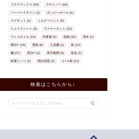
ブライワックス
(55)
プチリノベ
(40)
ペーパーステイン
(1)
ボンビーガール
(1)
マグネット
(1)
ミルクペイント
(5)
リメイクシート
(5)
ワイヤーネット
(10)
ワトコオイル
(19)
作業場
(2)
収納
(32)
埋木
(2)
壁DIY
(19)
壁紙
(6)
工具棚
(1)
扉
(15)
棚
(27)
窓DIY
(2)
英字新聞
(4)
造花
(2)
部屋リノベ
(1)
間仕切壁
(2)
２×４材
(21)
検索はこちらから↓