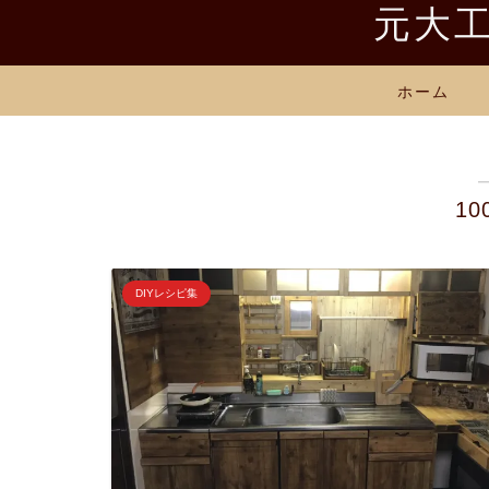
元大工
ホーム
1
DIYレシピ集