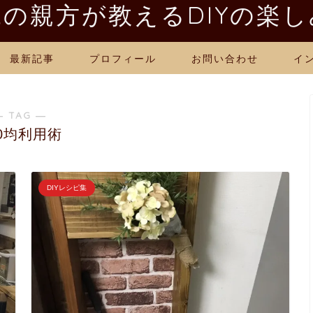
の親方が教えるDIYの楽
最新記事
プロフィール
お問い合わせ
イ
― TAG ―
00均利用術
DIYレシピ集