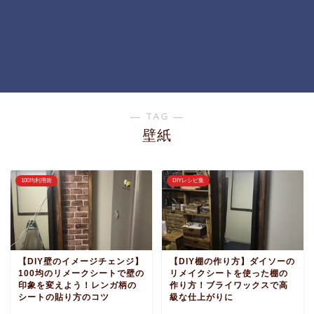
― TAG ―
壁紙
100均利用術
DIYレシピ集
【DIY壁のイメージチェンジ】
【DIY棚の作り方】ダイソーの
100均のリメークシートで壁の
リメイクシートを使った棚の
印象を変えよう！レンガ柄の
作り方！ブライワックスで高
シートの貼り方のコツ
級な仕上がりに