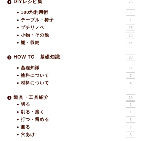
DIYレシピ集
76
100均利用術
4
テーブル・椅子
1
プチリノベ
15
小物・その他
13
棚・収納
44
HOW TO 基礎知識
23
基礎知識
12
塗料について
7
材料について
4
道具・工具紹介
10
切る
2
削る・磨く
1
打つ・留める
3
測る
1
穴あけ
3