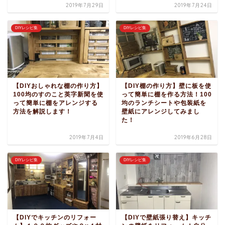
2019年7月29日
2019年7月24日
DIYレシピ集
DIYレシピ集
【DIYおしゃれな棚の作り方】
【DIY棚の作り方】壁に板を使
100均のすのこと英字新聞を使
って簡単に棚を作る方法！100
って簡単に棚をアレンジする
均のランチシートや包装紙を
方法を解説します！
壁紙にアレンジしてみまし
た！
2019年7月4日
2019年6月28日
DIYレシピ集
DIYレシピ集
【DIYでキッチンのリフォー
【DIYで壁紙張り替え】キッチ