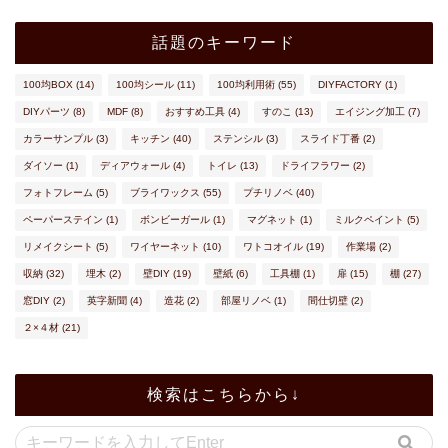
話題のキーワード
100均BOX
(14)
100均シール
(11)
100均利用術
(55)
DIYFACTORY
(1)
DIYパーツ
(8)
MDF
(8)
おすすめ工具
(4)
すのこ
(13)
エイジング加工
(7)
カラーサンプル
(3)
キッチン
(40)
ステンシル
(3)
スライド丁番
(2)
ダイソー
(1)
ディアウォール
(4)
トイレ
(13)
ドライフラワー
(2)
フォトフレーム
(5)
ブライワックス
(55)
プチリノベ
(40)
ペーパーステイン
(1)
ボンビーガール
(1)
マグネット
(1)
ミルクペイント
(5)
リメイクシート
(5)
ワイヤーネット
(10)
ワトコオイル
(19)
作業場
(2)
収納
(32)
埋木
(2)
壁DIY
(19)
壁紙
(6)
工具棚
(1)
扉
(15)
棚
(27)
窓DIY
(2)
英字新聞
(4)
造花
(2)
部屋リノベ
(1)
間仕切壁
(2)
２×４材
(21)
検索はこちらから↓