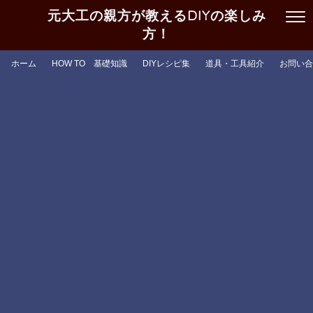
元大工の親方が教えるDIYの楽しみ
方！
ホーム
HOW TO 基礎知識
DIYレシピ集
道具・工具紹介
お問い合