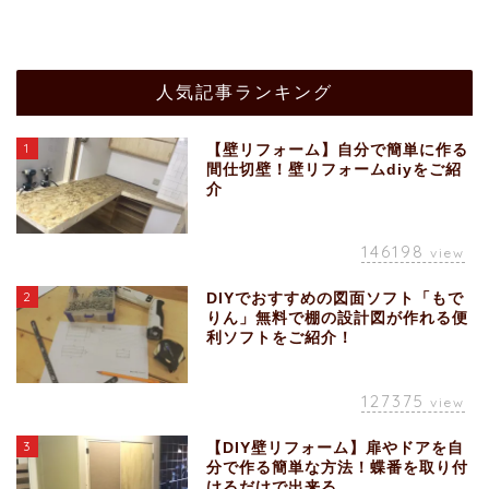
人気記事ランキング
1
【壁リフォーム】自分で簡単に作る
間仕切壁！壁リフォームdiyをご紹
介
146198
view
2
DIYでおすすめの図面ソフト「もで
りん」無料で棚の設計図が作れる便
利ソフトをご紹介！
127375
view
3
【DIY壁リフォーム】扉やドアを自
分で作る簡単な方法！蝶番を取り付
けるだけで出来る。