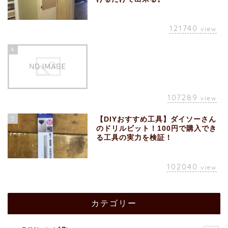
121740
view
4
107289
view
5
【DIYおすすめ工具】ダイソーさん
のドリルビット！100円で購入でき
る工具の実力を検証！
102040
view
カテゴリー