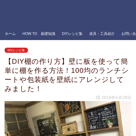
ホーム
HOW TO 基礎知識
DIYレシピ集
道具・工具紹介
お問い合
DIYレシピ集
【DIY棚の作り方】壁に板を使って簡
単に棚を作る方法！100均のランチシ
ートや包装紙を壁紙にアレンジして
みました！
2019年6月28日