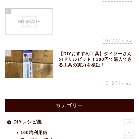
4
107207
view
5
【DIYおすすめ工具】ダイソーさん
のドリルビット！100円で購入でき
る工具の実力を検証！
101991
view
カテゴリー
DIYレシピ集
76
100均利用術
4