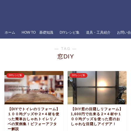
ホーム
HOW TO 基礎知識
DIYレシピ集
道具・工具紹介
お問い合
― TAG ―
窓DIY
DIYレシピ集
DIYレシピ集
【DIYでトイレのリフォーム】
【DIY窓の目隠しリフォーム】
１００均グッズや２×４材を使
1,600円で出来る２×４材や１
った簡単おしゃれトイレリノ
００均グッズを使った窓のお
ベの実例集！ビフォーアフタ
しゃれな目隠しアイデア！
ー解説