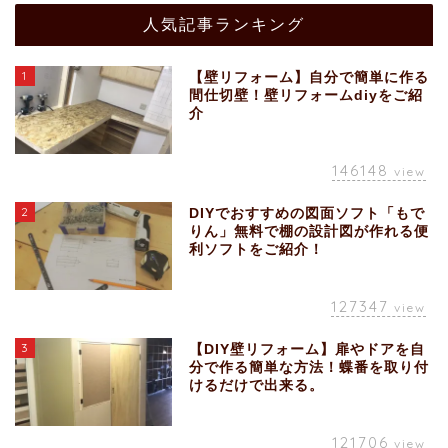
人気記事ランキング
1
【壁リフォーム】自分で簡単に作る
間仕切壁！壁リフォームdiyをご紹
介
146148
view
2
DIYでおすすめの図面ソフト「もで
りん」無料で棚の設計図が作れる便
利ソフトをご紹介！
127347
view
3
【DIY壁リフォーム】扉やドアを自
分で作る簡単な方法！蝶番を取り付
けるだけで出来る。
121706
view