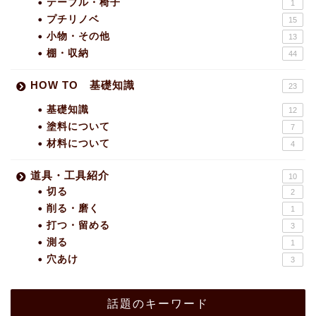
テーブル・椅子
1
プチリノベ
15
小物・その他
13
棚・収納
44
HOW TO 基礎知識
23
基礎知識
12
塗料について
7
材料について
4
道具・工具紹介
10
切る
2
削る・磨く
1
打つ・留める
3
測る
1
穴あけ
3
話題のキーワード