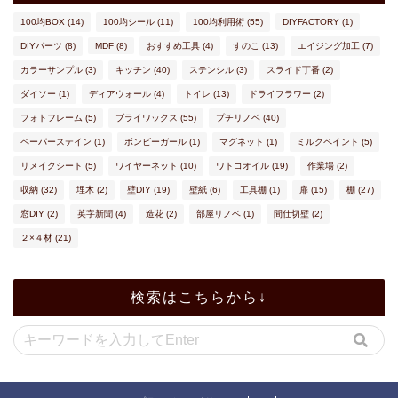
100均BOX
(14)
100均シール
(11)
100均利用術
(55)
DIYFACTORY
(1)
DIYパーツ
(8)
MDF
(8)
おすすめ工具
(4)
すのこ
(13)
エイジング加工
(7)
カラーサンプル
(3)
キッチン
(40)
ステンシル
(3)
スライド丁番
(2)
ダイソー
(1)
ディアウォール
(4)
トイレ
(13)
ドライフラワー
(2)
フォトフレーム
(5)
ブライワックス
(55)
プチリノベ
(40)
ペーパーステイン
(1)
ボンビーガール
(1)
マグネット
(1)
ミルクペイント
(5)
リメイクシート
(5)
ワイヤーネット
(10)
ワトコオイル
(19)
作業場
(2)
収納
(32)
埋木
(2)
壁DIY
(19)
壁紙
(6)
工具棚
(1)
扉
(15)
棚
(27)
窓DIY
(2)
英字新聞
(4)
造花
(2)
部屋リノベ
(1)
間仕切壁
(2)
２×４材
(21)
検索はこちらから↓