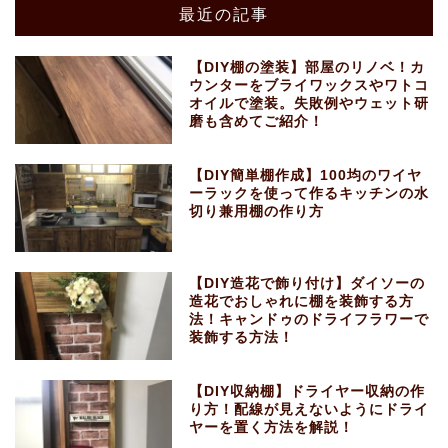
最近の記事
【DIY棚の塗装】部屋のリノベ！カ
ウンターをブライワックスやワトコ
オイルで塗装。失敗例やウェット研
磨も含めてご紹介！
【DIY簡単棚作成】100均のワイヤ
ーラックを使って作るキッチンの水
切り兼用棚の作り方
【DIY造花で飾り付け】ダイソーの
造花でおしゃれに棚を装飾する方
法！キャンドゥのドライフラワーで
装飾する方法！
【DIY収納棚】ドライヤー収納の作
り方！配線が見えないようにドライ
ヤーを置く方法を解説！