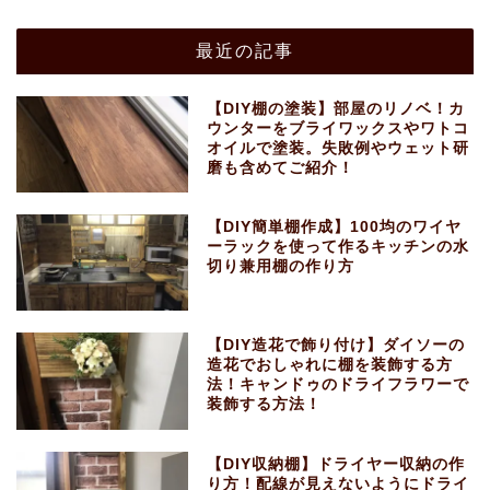
最近の記事
【DIY棚の塗装】部屋のリノベ！カ
ウンターをブライワックスやワトコ
オイルで塗装。失敗例やウェット研
磨も含めてご紹介！
【DIY簡単棚作成】100均のワイヤ
ーラックを使って作るキッチンの水
切り兼用棚の作り方
【DIY造花で飾り付け】ダイソーの
造花でおしゃれに棚を装飾する方
法！キャンドゥのドライフラワーで
装飾する方法！
【DIY収納棚】ドライヤー収納の作
り方！配線が見えないようにドライ