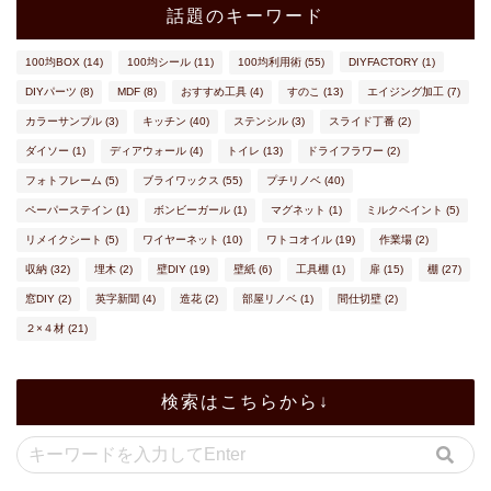
話題のキーワード
100均BOX
(14)
100均シール
(11)
100均利用術
(55)
DIYFACTORY
(1)
DIYパーツ
(8)
MDF
(8)
おすすめ工具
(4)
すのこ
(13)
エイジング加工
(7)
カラーサンプル
(3)
キッチン
(40)
ステンシル
(3)
スライド丁番
(2)
ダイソー
(1)
ディアウォール
(4)
トイレ
(13)
ドライフラワー
(2)
フォトフレーム
(5)
ブライワックス
(55)
プチリノベ
(40)
ペーパーステイン
(1)
ボンビーガール
(1)
マグネット
(1)
ミルクペイント
(5)
リメイクシート
(5)
ワイヤーネット
(10)
ワトコオイル
(19)
作業場
(2)
収納
(32)
埋木
(2)
壁DIY
(19)
壁紙
(6)
工具棚
(1)
扉
(15)
棚
(27)
窓DIY
(2)
英字新聞
(4)
造花
(2)
部屋リノベ
(1)
間仕切壁
(2)
２×４材
(21)
検索はこちらから↓