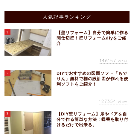
人気記事ランキング
1
【壁リフォーム】自分で簡単に作る
間仕切壁！壁リフォームdiyをご紹
介
146157
view
2
DIYでおすすめの図面ソフト「もで
りん」無料で棚の設計図が作れる便
利ソフトをご紹介！
127354
view
3
【DIY壁リフォーム】扉やドアを自
分で作る簡単な方法！蝶番を取り付
けるだけで出来る。