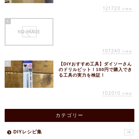
121720
view
4
107240
view
5
【DIYおすすめ工具】ダイソーさん
のドリルビット！100円で購入でき
る工具の実力を検証！
102010
view
カテゴリー
DIYレシピ集
76