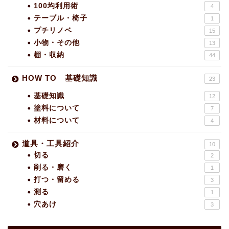
100均利用術
4
テーブル・椅子
1
プチリノベ
15
小物・その他
13
棚・収納
44
HOW TO 基礎知識
23
基礎知識
12
塗料について
7
材料について
4
道具・工具紹介
10
切る
2
削る・磨く
1
打つ・留める
3
測る
1
穴あけ
3